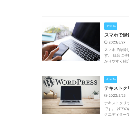
How To
スマホで録音
2023/8/27
スマホで録音
す。 録音に使
かりやすく紹介
How To
テキストク
2023/2/25
テキストクリ
です。 以下
クエディターで