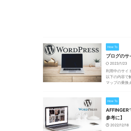
How To
ブログのサ
2023/1/23
利用中のサイ
以下の内容で解
マップの乗換え手
How To
AFFIN
参考に】
2022/12/18