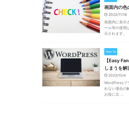
画面内の色
2023/11/18
画面内に表示
ール等の使用
示されます。 こ
How To
【Easy 
しまうを解
2023/10/4
WordPres
れない場合の
お役に立 ...