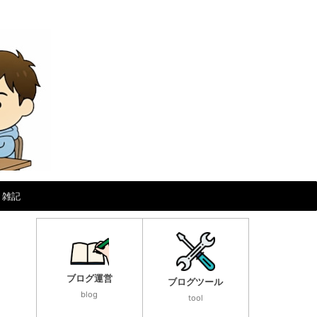
雑記
ブログ運営
ブログツール
blog
tool