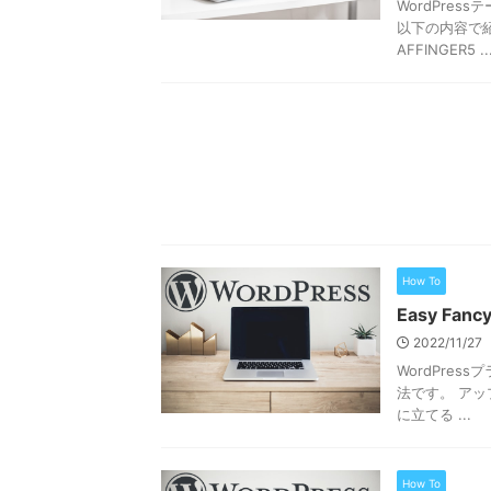
WordPre
以下の内容で紹
AFFINGER5 ..
How To
Easy F
2022/11/27
WordPres
法です。 ア
に立てる ...
How To