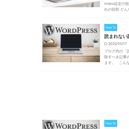
index設定の役
れの役割 どん
How To
読まれない記
2022/10/17
ブログ内の「
除すべき記事
ます。 こんな人
How To