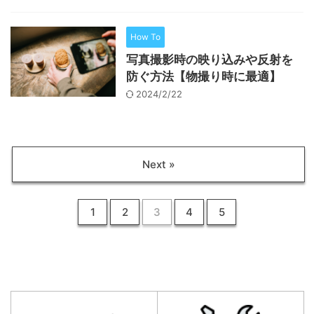
How To
写真撮影時の映り込みや反射を
防ぐ方法【物撮り時に最適】
2024/2/22
Next »
1
2
3
4
5