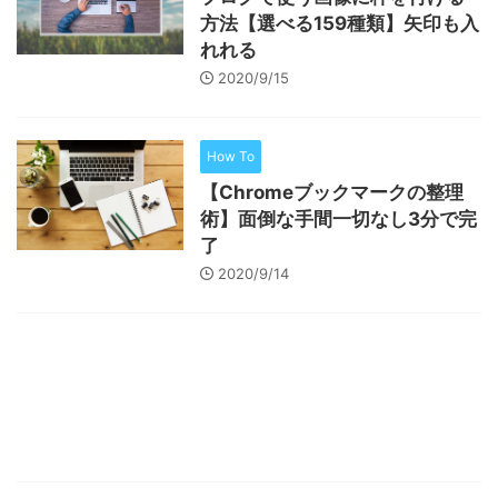
方法【選べる159種類】矢印も入
れれる
2020/9/15
How To
【Chromeブックマークの整理
術】面倒な手間一切なし3分で完
了
2020/9/14