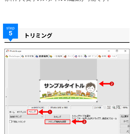
step
5
トリミング