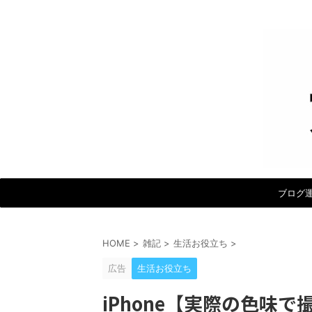
ブログ
HOME
>
雑記
>
生活お役立ち
>
広告
生活お役立ち
iPhone【実際の色味