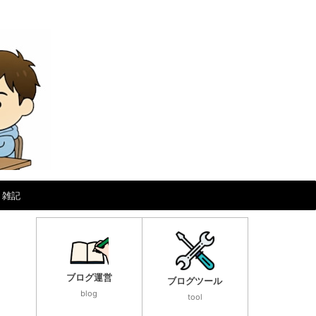
雑記
ブログ運営
ブログツール
blog
tool