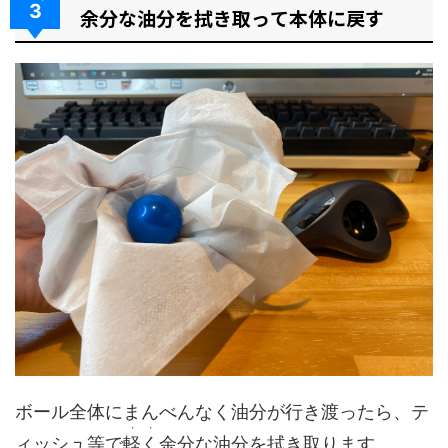
3
余分な油分を拭き取って本体に戻す
ボール全体にまんべんなく油分が行き渡ったら、テ
・・
ィッシュ等で
軽く
余分な油分を拭き取ります。