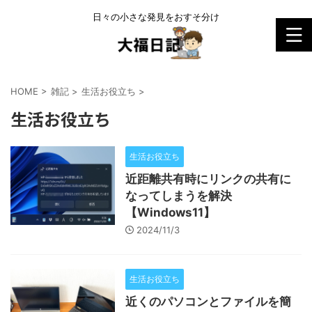
日々の小さな発見をおすそ分け
HOME
>
雑記
>
生活お役立ち
>
生活お役立ち
生活お役立ち
近距離共有時にリンクの共有に
なってしまうを解決
【Windows11】
2024/11/3
生活お役立ち
近くのパソコンとファイルを簡