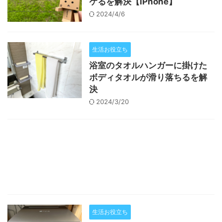
ケるを解決【iPhone】
2024/4/6
生活お役立ち
浴室のタオルハンガーに掛けた
ボディタオルが滑り落ちるを解
決
2024/3/20
生活お役立ち