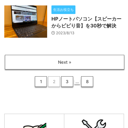
生活お役立ち
HPノートパソコン【スピーカー
からビビり音】を30秒で解決
2023/8/13
Next »
1
2
3
…
8