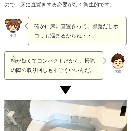
ので、床に直置きする必要がなく衛生的です。
確かに床に直置きって、邪魔だしホ
コリも溜まるからね・・。
小豆
え
柄
が短くてコンパクトだから、掃除
の際の取り回しもすごくいいんだ。
大福