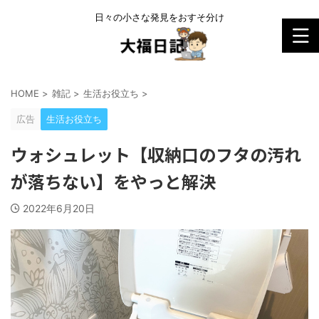
日々の小さな発見をおすそ分け
HOME
>
雑記
>
生活お役立ち
>
広告
生活お役立ち
ウォシュレット【収納口のフタの汚れ
が落ちない】をやっと解決
2022年6月20日