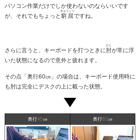
パソコン作業だけでしか使わないのならいいです
きゅうくつ
が、それでもちょっと
窮屈
ですね。
ひじ
さらに言うと、キーボードを打つときに
肘
が常に浮
いた状態になるので意外と疲れます。
その点「奥行60㎝」の場合は、キーボード使用時に
も肘は完全にデスクの上に載った状態。
奥行45㎝
奥行60㎝