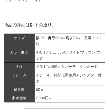
商品の詳細は以下の通り。
サイズ
幅120×奥行60㎝×高さ70㎝ 重量：14.2
㎏
カラー展開
4色（ナチュラル/ホワイト/ブラウン/ブラ
ック）
天板
メラミン樹脂貼りパーティクルボード
フレーム
スチール 脚部に調整用アジャスター付
き
耐荷重
50㎏
参考価格
7,980円～