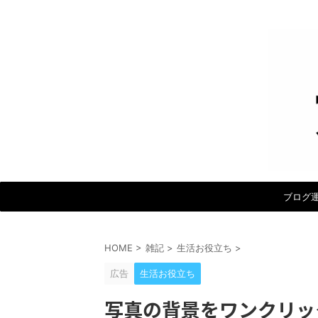
ブログ
HOME
>
雑記
>
生活お役立ち
>
広告
生活お役立ち
写真の背景をワンクリック