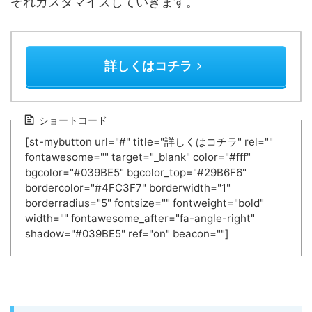
ぞれカスタマイズしていきます。
詳しくはコチラ
ショートコード
[st-mybutton url="#" title="詳しくはコチラ" rel=""
fontawesome="" target="_blank" color="#fff"
bgcolor="#039BE5" bgcolor_top="#29B6F6"
bordercolor="#4FC3F7" borderwidth="1"
borderradius="5" fontsize="" fontweight="bold"
width="" fontawesome_after="fa-angle-right"
shadow="#039BE5" ref="on" beacon=""]