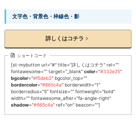
文字色・背景色・枠線色・影
詳しくはコチラ
ショートコード
[st-mybutton url="#" title="詳しくはコチラ" rel=""
fontawesome="" target="_blank"
color
="
#332e25
"
bgcolor
="
#f5deb3
" bgcolor_top=""
bordercolor
="
#665c4a
" borderwidth="1"
borderradius="5" fontsize="" fontweight="bold"
width="" fontawesome_after="fa-angle-right"
shadow
="
#665c4a
" ref="on" beacon=""]