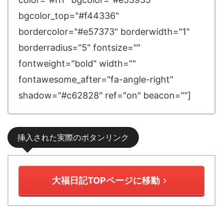
bgcolor_top="#f44336"
bordercolor="#e57373" borderwidth="1"
borderradius="5" fontsize=""
fontweight="bold" width=""
fontawesome_after="fa-angle-right"
shadow="#c62828" ref="on" beacon=""]
挿入された実際のボタンリンク
大福日記TOPページに移動