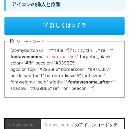
アイコンの挿入と位置
詳しくはコチラ
ショートコード
[st-mybutton url="#" title="詳しくはコチラ" rel=""
fontawesome
="
fa-external-link
" target="_blank"
color="#fff" bgcolor="#039BE5"
bgcolor_top="#29B6F6" bordercolor="#4FC3F7"
borderwidth="1" borderradius="5" fontsize=""
fontweight="bold" width=""
fontawesome_after
=""
shadow="#039BE5" ref="on" beacon=""]
fontawesome
FontAwesome4のアイコンコードをテ