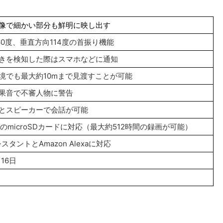
像で細かい部分も鮮明に映し出す
60度、垂直方向114度の首振り機能
きを検知した際はスマホなどに通知
境でも最大約10mまで見渡すことが可能
果音で不審人物に警告
とスピーカーで会話が可能
BのmicroSDカードに対応（最大約512時間の録画が可能）
シスタントとAmazon Alexaに対応
月16日