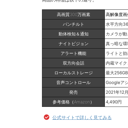
高画質300万画素
高解像度画
パンチルト
水平方向3
動体検知＆通知
カメラが動
ナイトビジョン
真っ暗な環
アラート機能
ライトと効
双方向会話
内蔵マイク
ローカルストレージ
最大256G
音声コントロール
Googleア
発売
2021年12
参考価格（Amazon）
4,490円
公式サイトで詳しく見てみる