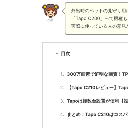
外出時のペットの見守り用に、T
「Tapo C200」って機
小豆
実際に使っている人の意見
目次
300万画素で鮮明な画質！TP-
【Tapo C210レビュー】Ta
Tapoは複数台設置が便利【
まとめ：Tapo C210はコ