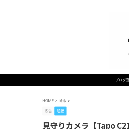
ブログ
HOME
>
通販
>
広告
通販
見守りカメラ【Tapo C