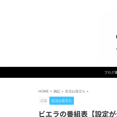
ブログ
HOME
>
雑記
>
生活お役立ち
>
広告
生活お役立ち
ビエラの番組表【設定が