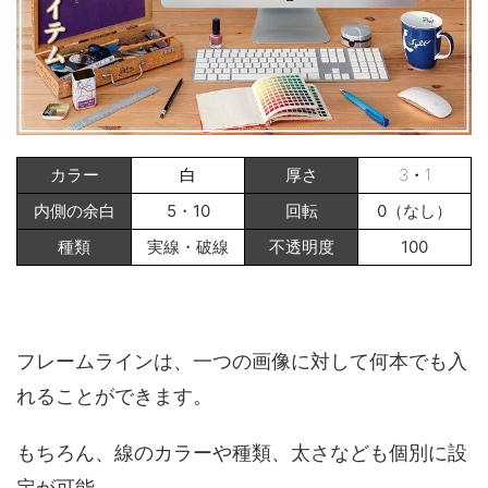
カラー
白
厚さ
3・1
内側の余白
5・10
回転
0（なし）
種類
実線・破線
不透明度
100
フレームラインは、一つの画像に対して何本でも入
れることができます。
もちろん、線のカラーや種類、太さなども個別に設
定が可能。