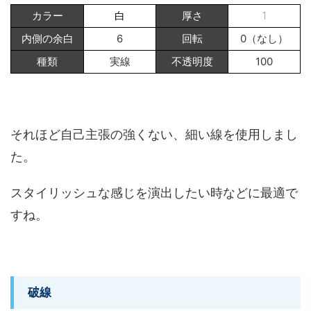
カラー
白
厚さ
1
内側の余白
6
回転
0（なし）
種類
実線
不透明度
100
それほど自己主張の強くない、細い線を使用しまし
た。
スタイリッシュな感じを演出したい時などに最適で
すね。
破線