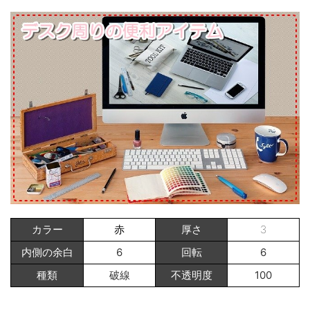
カラー
赤
厚さ
3
内側の余白
6
回転
6
種類
破線
不透明度
100