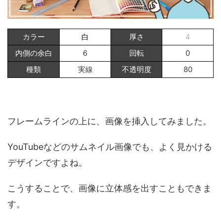
カラー
白
厚さ
4
内側の余白
6
回転
0
種類
実線
不透明度
80
フレームラインの上に、画像を挿入してみました。
YouTubeなどのサムネイル画像でも、よく見かける
デザインですよね。
こうすることで、画像に立体感を出すこともできま
す。