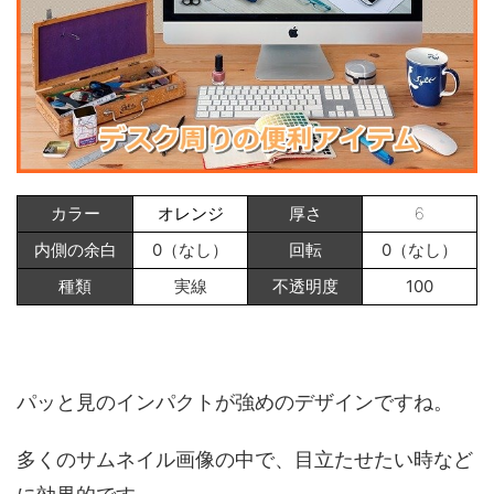
カラー
オレンジ
厚さ
6
内側の余白
0（なし）
回転
0（なし）
種類
実線
不透明度
100
パッと見のインパクトが強めのデザインですね。
多くのサムネイル画像の中で、目立たせたい時など