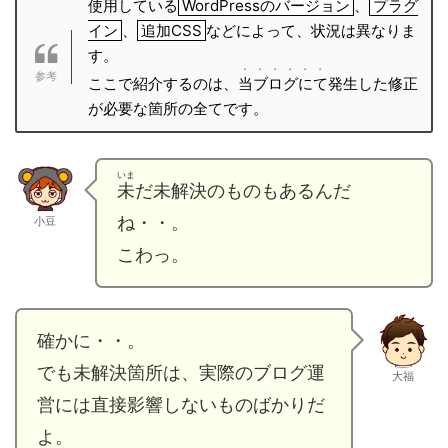
使用している
WordPressのバージョン
、
プラグ
イン
、
追加CSS
などによって、状況は異なりま
す。
・・・・・・
ここで紹介するのは、
当ブログにて
発生した修正
が必要な箇所の全てです。
いま
未
だ未解決のものもあるんだ
ね・・。
小豆
こわっ。
確かに・・。
でも未解決箇所は、実際のブログ運
大福
営には直接影響しないものばかりだ
よ。