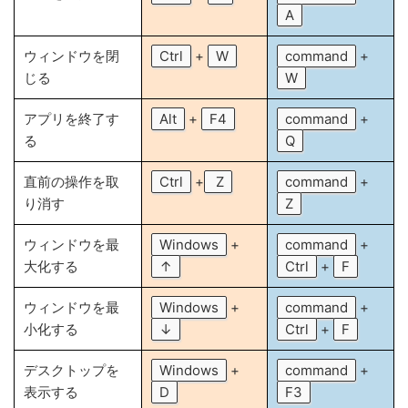
A
ウィンドウを閉
Ctrl
+
W
command
+
じる
W
アプリを終了す
Alt
+
F4
command
+
る
Q
直前の操作を取
Ctrl
+
Z
command
+
り消す
Z
ウィンドウを最
Windows
+
command
+
大化する
↑
Ctrl
+
F
ウィンドウを最
Windows
+
command
+
小化する
↓
Ctrl
+
F
デスクトップを
Windows
+
command
+
表示する
D
F3