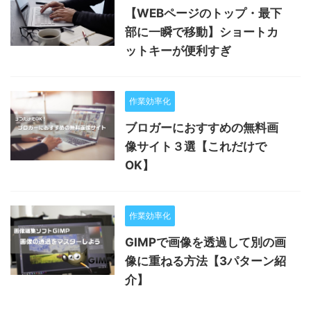
【WEBページのトップ・最下
部に一瞬で移動】ショートカ
ットキーが便利すぎ
作業効率化
ブロガーにおすすめの無料画
像サイト３選【これだけで
OK】
作業効率化
GIMPで画像を透過して別の画
像に重ねる方法【3パターン紹
介】