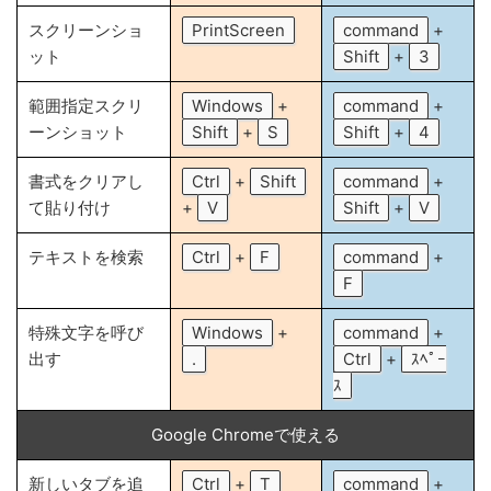
スクリーンショ
PrintScreen
command
+
ット
Shift
+
3
範囲指定スクリ
Windows
+
command
+
ーンショット
Shift
+
S
Shift
+
4
書式をクリアし
Ctrl
+
Shift
command
+
て貼り付け
+
V
Shift
+
V
テキストを検索
Ctrl
+
F
command
+
F
特殊文字を呼び
Windows
+
command
+
出す
.
Ctrl
+
ｽﾍﾟｰ
ｽ
Google Chromeで使える
新しいタブを追
Ctrl
+
T
command
+