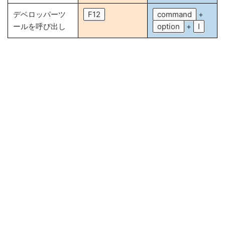
デベロッパーツ
F12
command
+
ールを呼び出し
option
+
I