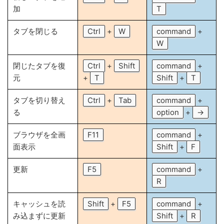
加
T
タブを閉じる
Ctrl
+
W
command
+
W
閉じたタブを復
Ctrl
+
Shift
command
+
元
+
T
Shift
+
T
タブを切り替え
Ctrl
+
Tab
command
+
る
option
+
→
ブラウザを全画
F11
command
+
面表示
Shift
+
F
更新
F5
command
+
R
キャッシュを読
Shift
+
F5
command
+
み込まずに更新
Shift
+
R