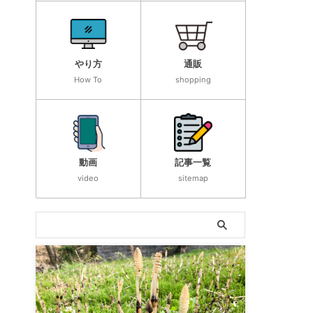
やり方
通販
How To
shopping
動画
記事一覧
video
sitemap