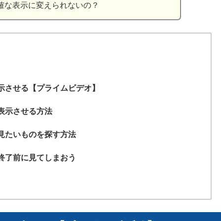
確な表示に変えられないの？
示させる【プライムビデオ】
表示させる方法
見たいものを探す方法
終了前に見てしまおう