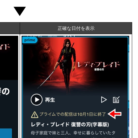
正確な日付を表示