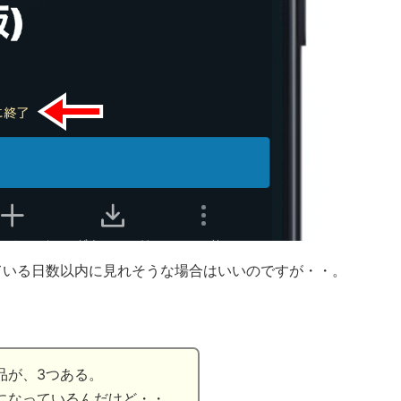
ている日数以内に見れそうな場合はいいのですが・・。
品が、3つある。
になっているんだけど・・。