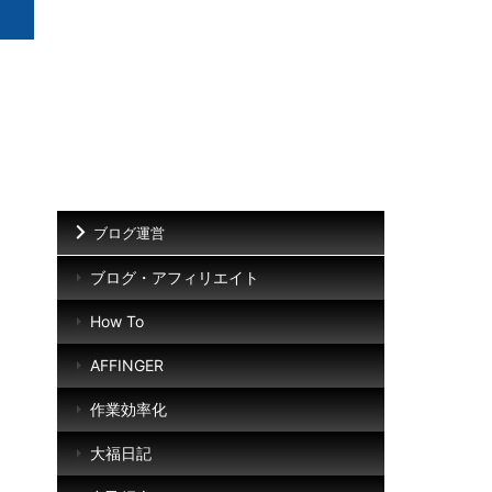
ブログ運営
ブログ・アフィリエイト
How To
AFFINGER
作業効率化
大福日記