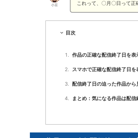
これって、〇月〇日って正
小豆
目次
作品の正確な配信終了日を表
スマホで正確な配信終了日を
配信終了日の迫った作品から
まとめ：気になる作品は配信