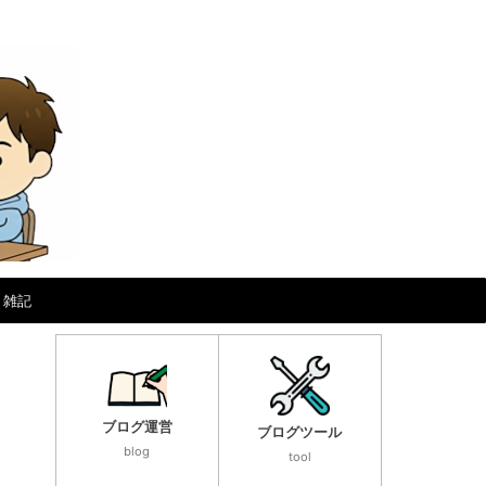
雑記
ブログ運営
ブログツール
blog
tool