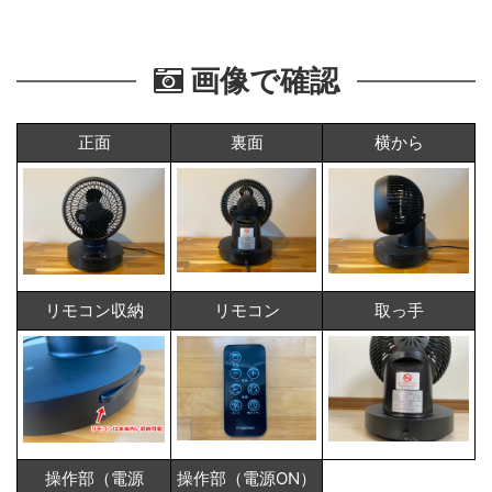
画像で確認
正面
裏面
横から
リモコン収納
リモコン
取っ手
操作部（電源
操作部（電源ON）