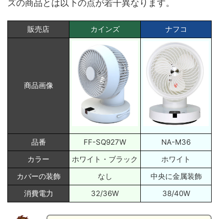
ズの商品とは以下の点が若干異なります。
販売店
カインズ
ナフコ
商品画像
品番
FF-SQ927W
NA-M36
カラー
ホワイト・ブラック
ホワイト
カバーの装飾
なし
中央に金属装飾
消費電力
32/36W
38/40W