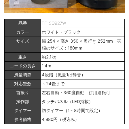
品番
FF-SQ927W
カラー
ホワイト・ブラック
サイズ
幅 254 × 高さ 350 × 奥行き 252mm 羽
根のサイズ：180mm
重さ
約2.1kg
コードの長さ
1.4m
風量調節
4段階（風量1は静音）
対応畳数
～24畳まで
首振り
左右自動・360度自動 併用運転可
操作部
タッチパネル（LED搭載）
タイマー
切タイマー（1～8時間で設定）
参考価格
4,980円（税込み）