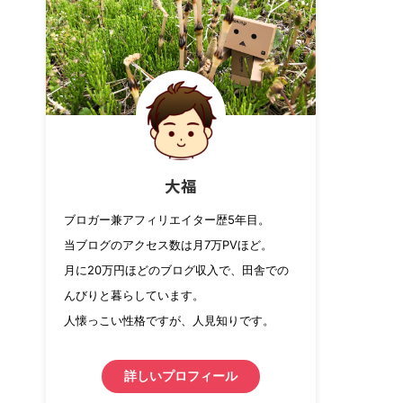
大福
ブロガー兼アフィリエイター歴5年目。
当ブログのアクセス数は月7万PVほど。
月に20万円ほどのブログ収入で、田舎での
んびりと暮らしています。
人懐っこい性格ですが、人見知りです。
詳しいプロフィール