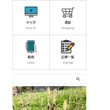
やり方
通販
How To
shopping
動画
記事一覧
video
sitemap