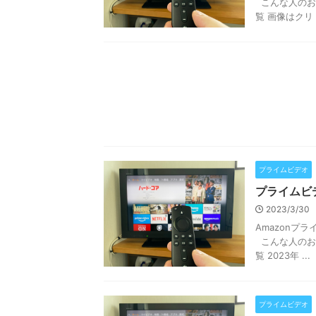
こんな人のお
覧 画像はクリ .
プライムビデオ
プライムビ
2023/3/30
Amazonプ
こんな人のお
覧 2023年 ...
プライムビデオ