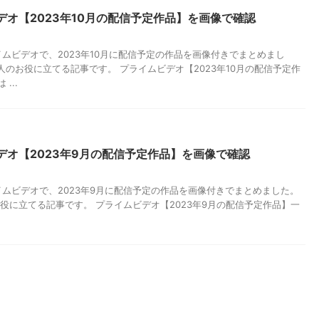
デオ【2023年10月の配信予定作品】を画像で確認
ライムビデオで、2023年10月に配信予定の作品を画像付きでまとめまし
のお役に立てる記事です。 プライムビデオ【2023年10月の配信予定作
...
デオ【2023年9月の配信予定作品】を画像で確認
ライムビデオで、2023年9月に配信予定の作品を画像付きでまとめました。
役に立てる記事です。 プライムビデオ【2023年9月の配信予定作品】一