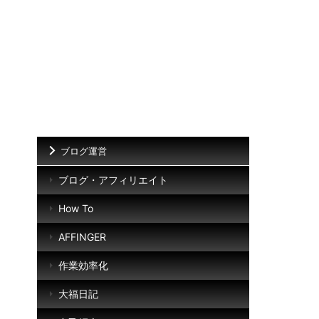
ブログ運営
ブログ・アフィリエイト
How To
AFFINGER
作業効率化
大福日記