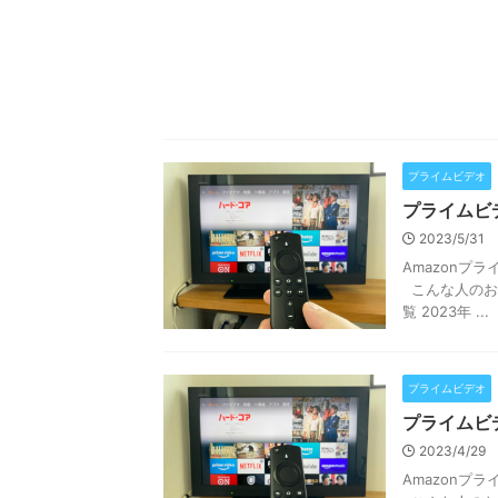
プライムビデオ
プライムビ
2023/5/31
Amazonプ
こんな人のお
覧 2023年 ...
プライムビデオ
プライムビ
2023/4/29
Amazonプ