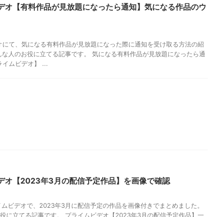
デオ【有料作品が見放題になったら通知】気になる作品のウ
オにて、気になる有料作品が見放題になった際に通知を受け取る方法の紹
んな人のお役に立てる記事です。 気になる有料作品が見放題になったら通
イムビデオ】 ...
デオ【2023年3月の配信予定作品】を画像で確認
ライムビデオで、2023年3月に配信予定の作品を画像付きでまとめました。
役に立てる記事です。 プライムビデオ【2023年3月の配信予定作品】一