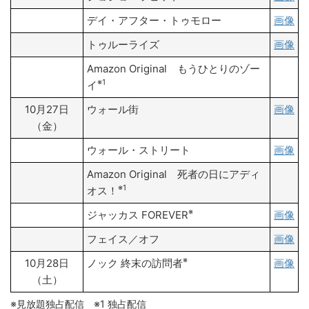
デイ・アフター・トゥモロー
画像
トゥルーライズ
画像
Amazon Original もうひとりのゾー
※1
イ
10月27日
ウォール街
画像
（金）
ウォール・ストリート
画像
Amazon Original 死者の日にアディ
※1
オス！
※
ジャッカス FOREVER
画像
フェイス／オフ
画像
※
10月28日
ノック 終末の訪問者
画像
（土）
※見放題独占配信 ※1 独占配信