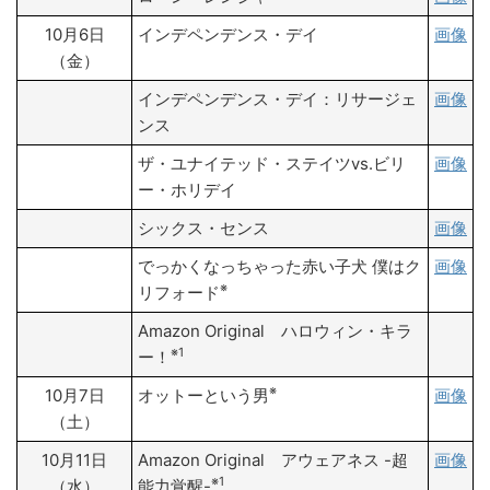
10月6日
インデペンデンス・デイ
画像
（金）
インデペンデンス・デイ：リサージェ
画像
ンス
ザ・ユナイテッド・ステイツvs.ビリ
画像
ー・ホリデイ
シックス・センス
画像
でっかくなっちゃった赤い子犬 僕はク
画像
※
リフォード
Amazon Original ハロウィン・キラ
※1
ー！
※
10月7日
オットーという男
画像
（土）
10月11日
Amazon Original アウェアネス -超
画像
※1
（水）
能力覚醒-