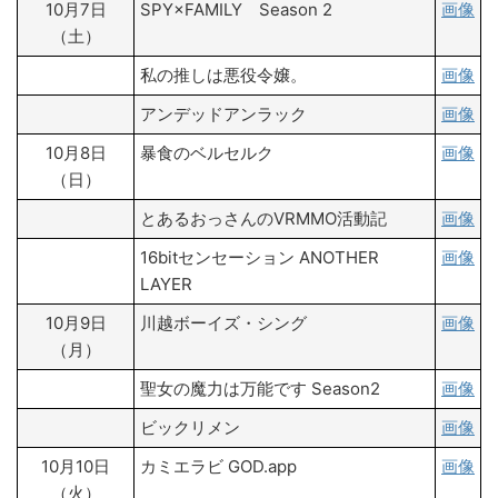
10月7日
SPY×FAMILY Season 2
画像
（土）
私の推しは悪役令嬢。
画像
アンデッドアンラック
画像
10月8日
暴食のベルセルク
画像
（日）
とあるおっさんのVRMMO活動記
画像
16bitセンセーション ANOTHER
画像
LAYER
10月9日
川越ボーイズ・シング
画像
（月）
聖女の魔力は万能です Season2
画像
ビックリメン
画像
10月10日
カミエラビ GOD.app
画像
（火）