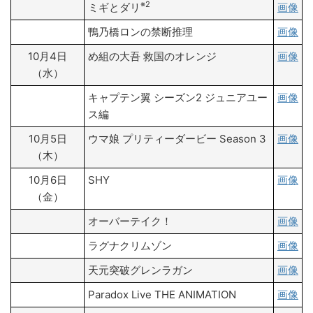
※2
ミギとダリ
画像
鴨乃橋ロンの禁断推理
画像
10月4日
め組の大吾 救国のオレンジ
画像
（水）
キャプテン翼 シーズン2 ジュニアユー
画像
ス編
10月5日
ウマ娘 プリティーダービー Season 3
画像
（木）
10月6日
SHY
画像
（金）
オーバーテイク！
画像
ラグナクリムゾン
画像
天元突破グレンラガン
画像
Paradox Live THE ANIMATION
画像