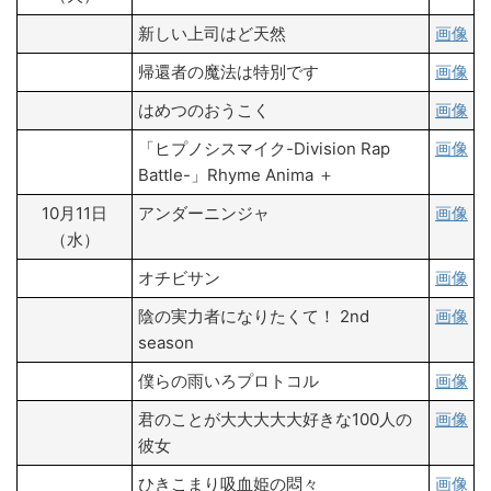
新しい上司はど天然
画像
帰還者の魔法は特別です
画像
はめつのおうこく
画像
「ヒプノシスマイク-Division Rap
画像
Battle-」Rhyme Anima ＋
10月11日
アンダーニンジャ
画像
（水）
オチビサン
画像
陰の実力者になりたくて！ 2nd
画像
season
僕らの雨いろプロトコル
画像
君のことが大大大大大好きな100人の
画像
彼女
ひきこまり吸血姫の悶々
画像