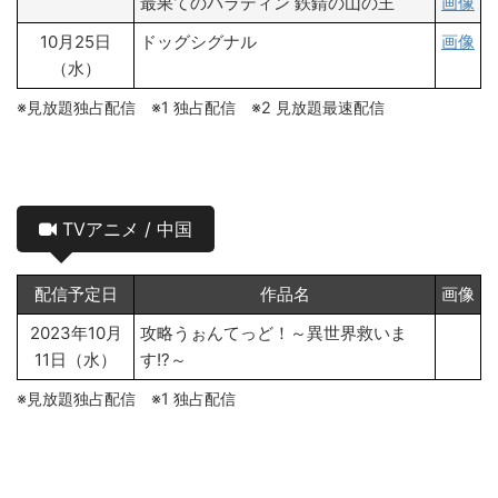
最果てのパラディン 鉄錆の山の王
画像
10月25日
ドッグシグナル
画像
（水）
※見放題独占配信 ※1 独占配信 ※2 見放題最速配信
TVアニメ / 中国
配信予定日
作品名
画像
2023年10月
攻略うぉんてっど！～異世界救いま
11日（水）
す!?～
※見放題独占配信 ※1 独占配信