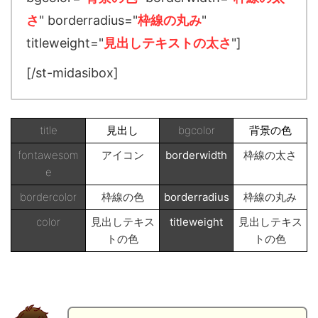
さ
" borderradius="
枠線の丸み
"
titleweight="
見出しテキストの太さ
"]
[/st-midasibox]
title
見出し
bgcolor
背景の色
fontawesom
アイコン
borderwidth
枠線の太さ
e
bordercolor
枠線の色
borderradius
枠線の丸み
color
見出しテキス
titleweight
見出しテキス
トの色
トの色