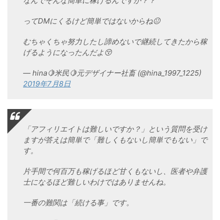
なんでそんな簡単に稼げるんですか？？
ってDMにくるけど簡単ではないからね😐
むちゃくちゃ努力したし諦めないで継続してきたから稼
げるようになったんだよ😚
— hina🍋米民🍋元デザイナー社畜 (@hina_1997_1225)
2019年7月8日
「アフィリエイトは難しいですか？」という質問を受け
ますが答えは簡単で「難しくもないし簡単でもない」で
す。
片手間で何百万も稼げるほど甘くもないし、医者や弁護
士になるほど難しいわけではありませんね。
一番の難関は「続ける事」です。