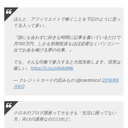
ほんと、アフィリエイトで稼ぐことを下記のように思っ
てる人って多い。
『誰にも会わずに好きな時間に記事を書いているだけで
月100万円。しかも初期投資もほぼ必要なくパソコン一
台でお金を稼げる夢の仕事。』
でも、そんな印象で参入すると大抵失敗します。現実は
厳しい。
https://t.co/Jii6dldINk
— クレジットカードの読みもの (@cardmics)
2019年9
月9日
クロネのブログ講座ってそもそも「生活に困ってない
方」向けの講座なのだけれど。