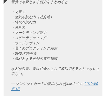
現状で必要とする能力をまとめると、
・文章力
・空気を読む力（社交性）
・時代を読む力
・分析力
・マーケティング能力
・コピーライティング
・ウェブデザイン
・若干のプログラミング知識
・SNS運営手法
・題材とする分野の専門知識
などが必要。要は社会人として成功できる人じゃないと
厳しい。
— クレジットカードの読みもの (@cardmics)
2019年9
月9日