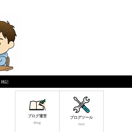
雑記
ブログ運営
ブログツール
blog
tool