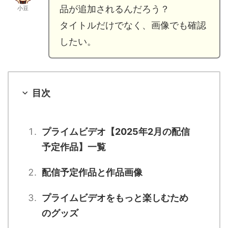
品が追加されるんだろう？
小豆
タイトルだけでなく、画像でも確認
したい。
目次
プライムビデオ【2025年2月の配信
予定作品】一覧
配信予定作品と作品画像
プライムビデオをもっと楽しむため
のグッズ