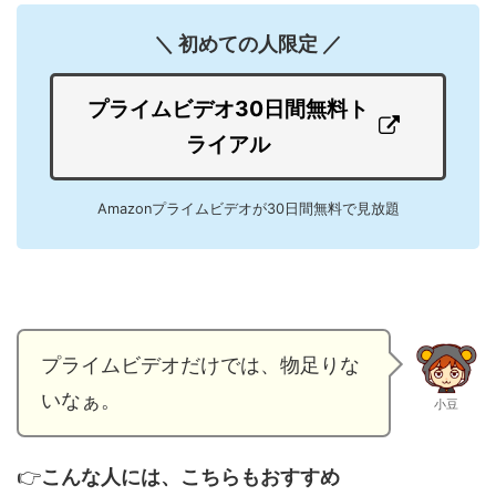
＼ 初めての人限定 ／
プライムビデオ30日間無料ト
ライアル
Amazonプライムビデオが30日間無料で見放題
プライムビデオだけでは、物足りな
いなぁ。
小豆
👉
こんな人には、こちらもおすすめ