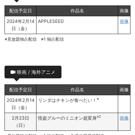
配信予定日
作品名
画像
2024年2月14
APPLESEED
画像
日（金）
※見放題独占配信 ※1 独占配信
映画 / 海外アニメ
配信予定日
作品名
画像
※
2024年2月14
リンダはチキンが食べたい！
日（金）
※2
2月23日
怪盗グルーのミニオン超変身
画像
（日）