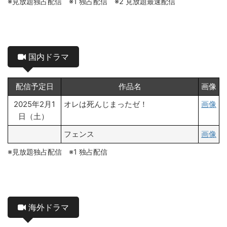
※見放題独占配信 ※1 独占配信 ※2 見放題最速配信
国内ドラマ
配信予定日
作品名
画像
2025年2月1
オレは死んじまったゼ！
画像
日（土）
フェンス
画像
※見放題独占配信 ※1 独占配信
海外ドラマ