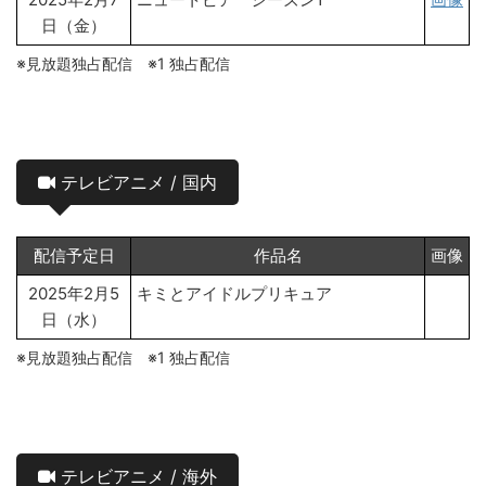
日（金）
※見放題独占配信 ※1 独占配信
テレビアニメ / 国内
配信予定日
作品名
画像
2025年2月5
キミとアイドルプリキュア
日（水）
※見放題独占配信 ※1 独占配信
テレビアニメ / 海外