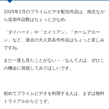
2025年2月のプライムビデオ配信作品は、残念なが
ら追加作品数はちょっと少なめ。
「ダイハード」や「エイリアン」「ホームアロー
ン」など、過去の大人気名作作品はちょっと楽しみ
ですね。
まだ一度も見たことがない・・なんて人は、ぜひこ
の機会に視聴してみてほしいです。
初めてプライムビデオを利用する人は、まずは無料
トライアルからどうぞ。