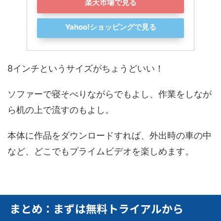
楽天市場で見る
Yahoo!ショッピングで見る
8インチというサイズがちょうどいい！
ソファーで寝そべりながらでもよし、作業をしなが
ら机の上で流すのもよし。
本体に作品をダウンロードすれば、外出時の車の中
など、どこでもプライムビデオを楽しめます。
まとめ：まずは無料トライアルから