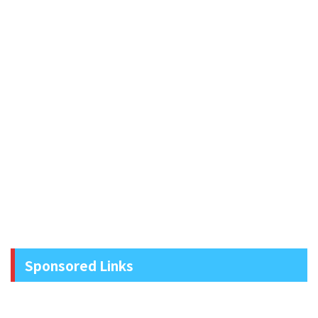
Sponsored Links