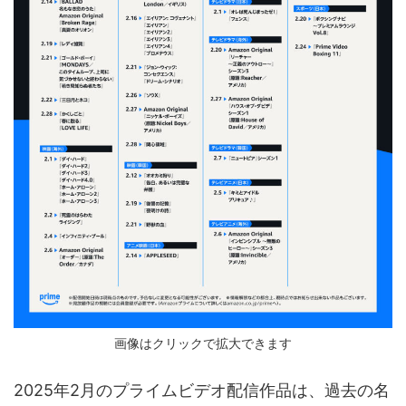
画像はクリックで拡大できます
2025年2月のプライムビデオ配信作品は、過去の名