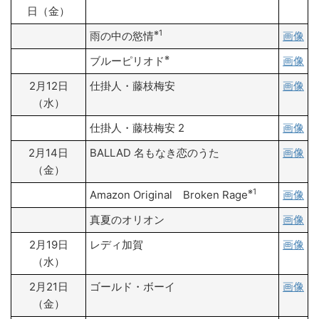
日（金）
※1
雨の中の慾情
画像
※
ブルーピリオド
画像
2月12日
仕掛人・藤枝梅安
画像
（水）
仕掛人・藤枝梅安 2
画像
2月14日
BALLAD 名もなき恋のうた
画像
（金）
※1
Amazon Original Broken Rage
画像
真夏のオリオン
画像
2月19日
レディ加賀
画像
（水）
2月21日
ゴールド・ボーイ
画像
（金）