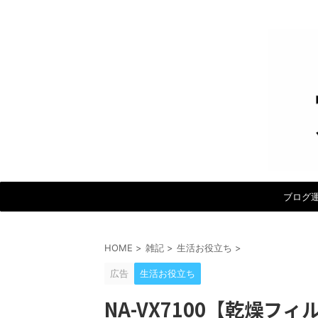
ブログ
HOME
>
雑記
>
生活お役立ち
>
広告
生活お役立ち
NA-VX7100【乾燥