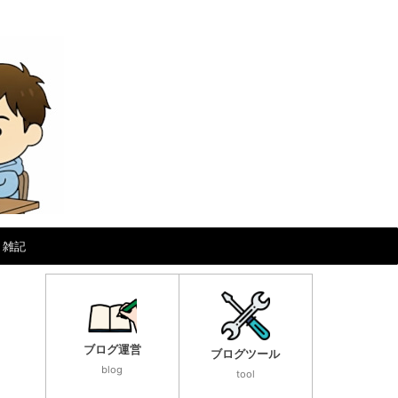
雑記
ブログ運営
ブログツール
blog
tool