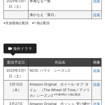
2025年3月1
華麗なる一族
画像
日（土）
湊かなえ「落日」
画像
※見放題独占配信 ※1 独占配信
海外ドラマ
配信予定日
作品名
画像
2025年3月1
NCIS: ハワイ シーズン2
画像
日（土）
3月13日
Amazon Original ホイール･オブ･タ
画像
（木）
イム （The Wheel Of Time／アメリ
※午後4時から独占配信
カ）シーズン3
3月27日
Amazon Original ボッシュ: 受け継が
画像