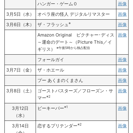
ハンガー・ゲーム０
画像
3月5日（水）
オペラ座の怪人 デジタルリマスター
画像
※
3月6日（木）
ザ・フラッシュ
画像
Amazon Original ピクチャー･ディス
画像
～運命のデート～（Picture This／イ
※午後5時から独占配信
ギリス）
フォールガイ
画像
3月7日（金）
ザ・ホエール
画像
プー あくまのくまさん
画像
3月8日（土）
ゴーストバスターズ／フローズン・サ
画像
※2
マー
※1
3月12日
ビーキーパー
画像
（水）
※2
3月14日
恋するプリテンダー
画像
（金）