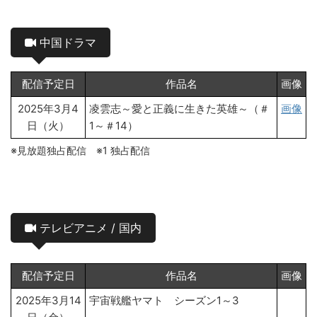
中国ドラマ
配信予定日
作品名
画像
2025年3月4
凌雲志～愛と正義に生きた英雄～（＃
画像
日（火）
1～＃14）
※見放題独占配信 ※1 独占配信
テレビアニメ / 国内
配信予定日
作品名
画像
2025年3月14
宇宙戦艦ヤマト シーズン1～3