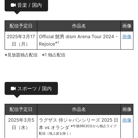
音楽 / 国内
配信予定日
作品名
画像
2025年3月17
Official 髭男 dism Arena Tour 2024 -
画像
※1
日（月）
Rejoice
※見放題独占配信 ※1 独占配信
スポーツ / 国内
配信予定日
作品名
画像
2025年3月5
ラグザス 侍ジャパンシリーズ 2025 日
画像
※午後6時30分から独占ライブ
日（水）
本 vs オランダ
配信（地上波を除く）