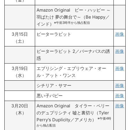
Amazon Original ビー・ハッピー ～
羽ばたけ 夢の舞台で～（Be Happy／
※午前3時半から独占配信
インド）
3月15日
ピーターラビット
画像
（土）
ピーターラビット 2／バーナバスの誘
画像
惑
3月19日
エブリシング・エブリウェア・オー
画像
（水）
ル・アット・ワンス
シチリア・サマー
画像
悪い子バビー
画像
3月20日
Amazon Original タイラー・ペリー
画像
（木）
のデュプリシティ 嘘と裏切り（Tyler
※午後4時
Perry's Duplicity／アメリカ）
から独占配信