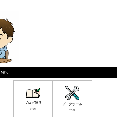
雑記
ブログ運営
ブログツール
blog
tool