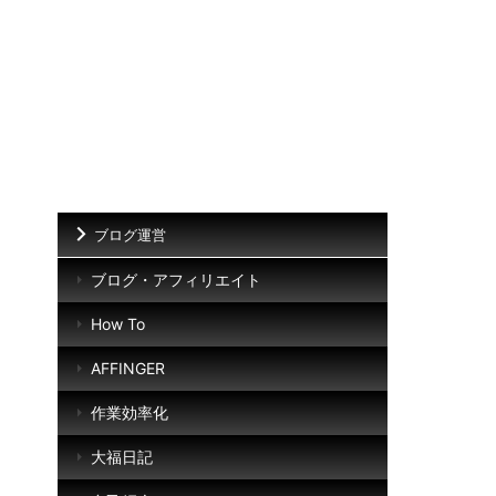
ブログ運営
ブログ・アフィリエイト
How To
AFFINGER
作業効率化
大福日記