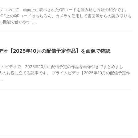
0
のパソコンにて、画面上に表示されたQRコードを読み込む方法の紹介です。
PDF上のQRコードはもちろん、カメラを使用して書面等からの読み取りも
機能で使いやす ...
デオ【2025年10月の配信予定作品】を画像で確認
ライムビデオで、2025年10月に配信予定の作品を画像付きでまとめまし
のお役に立てる記事です。 プライムビデオ【2025年10月の配信予定作
..