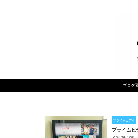
ブログ
プライムビデオ
プライムビ
2026/4/29