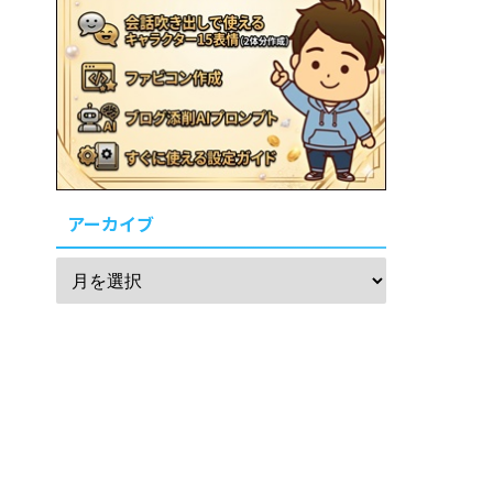
アーカイブ