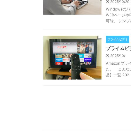
2025/10/2
Windows
WEBページや
可能。 シンプル
プライムビデオ
プライムビ
2025/10/1
Amazonプ
た。 こんな人
品】一覧 202 .