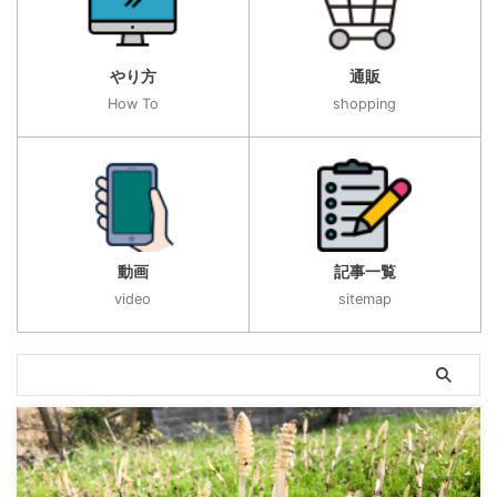
やり方
通販
How To
shopping
動画
記事一覧
video
sitemap