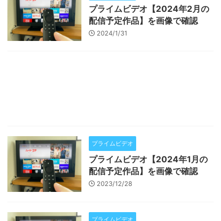
プライムビデオ【2024年2月の
配信予定作品】を画像で確認
2024/1/31
プライムビデオ
プライムビデオ【2024年1月の
配信予定作品】を画像で確認
2023/12/28
プライムビデオ