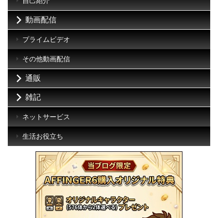
自己紹介
動画配信
プライムビデオ
その他動画配信
通販
雑記
ネットサービス
生活お役立ち