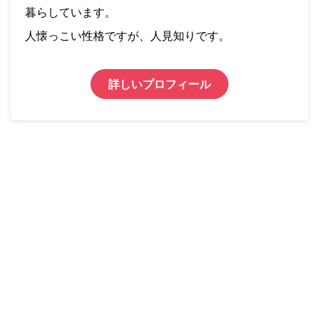
暮らしています。
人懐っこい性格ですが、人見知りです。
詳しいプロフィール